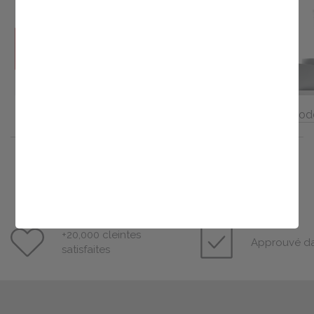
New Muse
Bio Phyto
Comod
+20,000 cleintes
Approuvé da
satisfaites