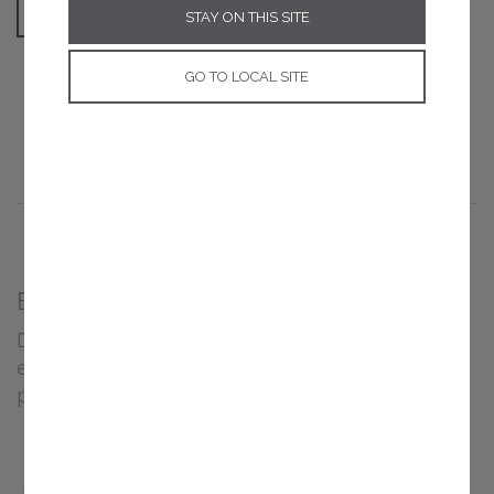
AJOUTER AU PANIER
STAY ON THIS SITE
GO TO LOCAL SITE
Explorez nos gammes emblématiques
Des formules innovantes, des résultats prouvés
et des solutions adaptées à chaque
problématique de peau