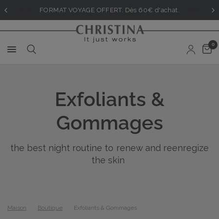
FORMAT VOYAGE OFFERT. Dès 60€ d'achat.
0
Exfoliants &
Gommages
the best night routine to renew and reenregize
the skin
Maison
/
Boutique
/
Exfoliants & Gommages