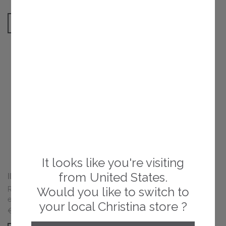
€27,50
AJOUTER AU PANIER
AJOUTER AU PANIER
It looks like you're visiting
from
United States
.
Illustrious Peeling
Would you like to switch to
Réduit les taches pigmentaires
et unifie le teint
your local Christina store ?
€72,00